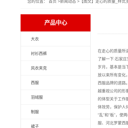
您的位置：
首页
>
新闻动态
>【图文】走心的质量_样式
产品中心
大衣
在走心的质量所
衬衫西裤
了解一下:石家
岁月，基本是当
风衣夹克
放以来所有变化
西服
西服品牌的道路
越重视公司的形
羽绒服
的体型关于工作
体效劳，保护人
制服
“乱”和“板”，
服、河北罗蒙西
裙子