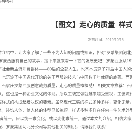
多种多样
【图文】走心的质量_样
发布时间：2019/10/18
讲介绍中，让大家了解了一些不为人知的问题或知识，但对"罗蒙集团河北
庄罗蒙西服有自己的故事，接下来就来看一下它的发展史吧！罗蒙西服从19
下社会新主流消费群体——80后的全部人生，也基本贯穿了70后中国人
，也沉淀了中国近代开始的关于西服的技艺与中国数千年裁缝的底蕴。而
。石家庄罗蒙西服创意裁剪质量，走心的质量棒棒哒！ 相关文章推荐：
象，这也是一种企业文化的体现。所以工装定做就越来越受重视，工装流
服样式的构成起着决议的要素。虽然现代工装的样式多种多样，变化无量
体，装饰人体，使人体的体型显长掩短。样式多种多样在任何一件艺术外型作
使两者统一，应以统一求变化，或以变化求统一。通过本文的介绍，相信大
服、罗蒙集团河北分公司等其他相关的知识，请跟我们联系！