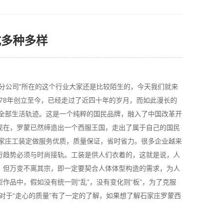
式多种多样
分公司"所在的这个行业大家还是比较陌生的，今天我们就来
78年创立至今，已经走过了近四十年的岁月，而如此漫长的
的全部生活轨迹。这是一个纯粹的国民品牌，融入了中国改革开
现在，罗蒙已然缔造出一个西服王国，走出了属于自己的国民
石家庄工装定做服务优质，质量保证，省时省力。很多企业越来
行趋势必须与时尚接轨。工装是供人们衣着的，这就是说，人
，但万变不离其宗，即一定要契合人体体型构造的需求，为人
品中，假如没有统一则“乱”，没有变化则“板”，为了克服
家对于“走心的质量”有了一定的了解，如果想了解石家庄罗蒙西