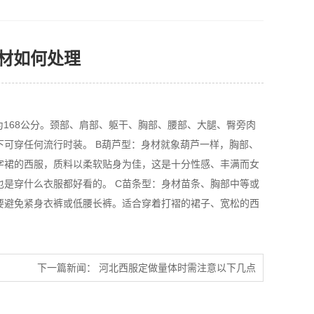
材如何处理
为168公分。颈部、肩部、躯干、胸部、腰部、大腿、臀旁肉
可穿任何流行时装。 B葫芦型：身材就象葫芦一样，胸部、
字裙的西服，质料以柔软贴身为佳，这是十分性感、丰满而女
是穿什么衣服都好看的。 C苗条型：身材苗条、胸部中等或
要避免紧身衣裤或低腰长裤。适合穿着打褶的裙子、宽松的西
下一篇新闻：
河北西服定做量体时需注意以下几点