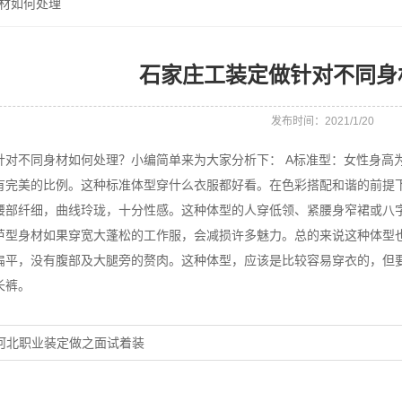
材如何处理
石家庄工装定做针对不同身
发布时间：2021/1/20
针对不同身材如何处理？小编简单来为大家分析下： A标准型：女性身高
有完美的比例。这种标准体型穿什么衣服都好看。在色彩搭配和谐的前提下
腰部纤细，曲线玲珑，十分性感。这种体型的人穿低领、紧腰身窄裙或八
芦型身材如果穿宽大蓬松的工作服，会减损许多魅力。总的来说这种体型也
扁平，没有腹部及大腿旁的赘肉。这种体型，应该是比较容易穿衣的，但
长裤。
河北职业装定做之面试着装