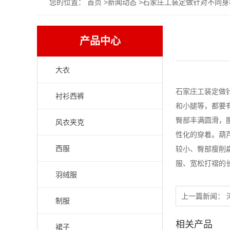
您的位置：
首页
>
新闻动态
>石家庄工装定做针对不同身
产品中心
大衣
石家庄工装定做
衬衫西裤
和小腿等，都要
臀部丰满圆滑，
风衣夹克
性化的穿着。葫
西服
较小、臀部瘦削
服、宽松打褶的
羽绒服
上一篇新闻：
制服
相关产品
裙子