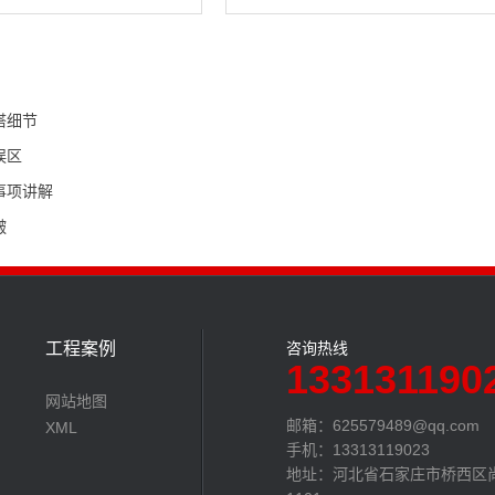
搭细节
误区
事项讲解
皱
工程案例
咨询热线
133131190
网站地图
邮箱：
625579489@qq.com
XML
手机：13313119023
地址：河北省石家庄市桥西区