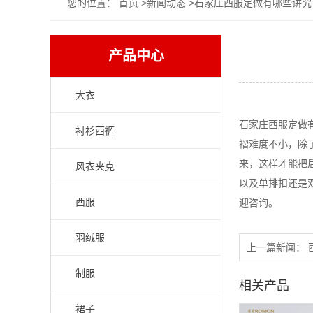
您的位置：
首页
>
新闻动态
>石家庄西服定做有哪些讲究
产品中心
大衣
石家庄西服定做
衬衫西裤
褶难度不小，除
来，这样才能把
风衣夹克
以及单排扣还是
西服
迎咨询。
羽绒服
上一篇新闻：
制服
相关产品
裙子