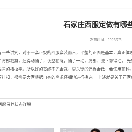
石家庄西服定做有哪
发布时间：2023/7/3
有一些讲究，对于一套正规的西服套装而言，平整的正面是基本，真正体
了背部裁剪，还得动袖子，调整袖癃，袖子一动，肩部、腋下都得动。 光
后背的褶拉平。所以好的裁缝不光会裁，更关键的还得会做，会使用辅料
双排扣，都需要大家根据自身的需求仔细地进行挑选。 上述就是关于石
西服保养状态详解