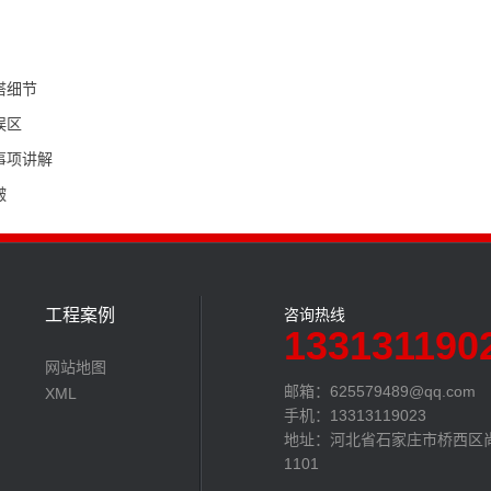
搭细节
误区
事项讲解
皱
工程案例
咨询热线
133131190
网站地图
邮箱：
625579489@qq.com
XML
手机：13313119023
地址：河北省石家庄市桥西区
1101